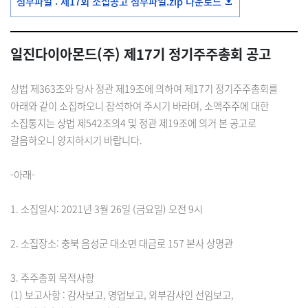
첨부파일 : 제17회 소집공고 첨부파일.zip 다운로드
일진다이아몬드(주) 제17기 정기주주총회 공고
상법 제363조와 당사 정관 제19조에 의하여 제17기 정기주주총회를
아래와 같이 소집하오니 참석하여 주시기 바라며, 소액주주에 대한
소집통지는 상법 제542조의4 및 정관 제19조에 의거 본 공고로
갈음하오니 양지하시기 바랍니다.
-아래-
1. 소집일시: 2021년 3월 26일 (금요일) 오전 9시
2. 소집장소: 충북 음성군 대소면 대금로 157 본사 상명관
3. 주주총회 목적사항
(1) 보고사항 : 감사보고, 영업보고, 외부감사인 선임보고,