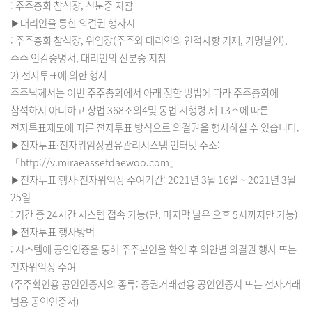
: 주주총회 참석장, 신분증 지참
▶대리인을 통한 의결권 행사시
: 주주총회 참석장, 위임장(주주와 대리인의 인적사항 기재, 기명날인),
주주 인감증명서, 대리인의 신분증 지참
2) 전자투표에 의한 행사
주주님께서는 이번 주주총회에서 아래 정한 방법에 따라 주주총회에
참석하지 아니하고 상법 368조의4및 동법 시행령 제 13조에 따른
전자투표제도에 따른 전자투표 방식으로 의결권을 행사하실 수 있습니다.
▶전자투표·전자위임장권유관리시스템 인터넷 주소:
「http://v.miraeassetdaewoo.com」
▶전자투표 행사·전자위임장 수여기간: 2021년 3월 16일 ~ 2021년 3월
25일
: 기간 중 24시간 시스템 접속 가능(단, 마지막 날은 오후 5시까지만 가능)
▶전자투표 행사방법
: 시스템에 공인인증을 통해 주주본인을 확인 후 의안별 의결권 행사 또는
전자위임장 수여
(주주확인용 공인인증서의 종류: 증권거래전용 공인인증서 또는 전자거래
범용 공인인증서)