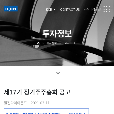
KOR
CONTACT US
사이버감사실
투자정보
투자정보
IR뉴스
제17기 정기주주총회 공고
일진다이아몬드
2021-03-11
|