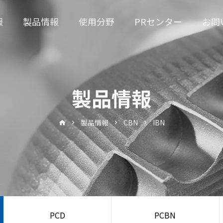
報
製品情報
使用分野
PRセンター
お問
製品情報
製品情報
CBN
IBN
PCD
PCBN