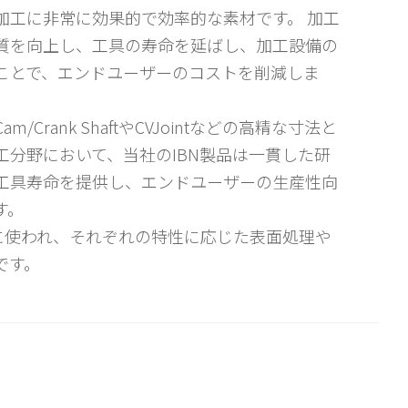
加工に非常に効果的で効率的な素材です。 加工
質を向上し、工具の寿命を延ばし、加工設備の
ことで、エンドユーザーのコストを削減しま
/Crank ShaftやCVJointなどの高精な寸法と
工分野において、当社のIBN製品は一貫した研
工具寿命を提供し、エンドユーザーの生産性向
す。
ドに使われ、それぞれの特性に応じた表面処理や
です。