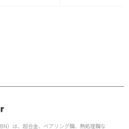
r
wder（IBN）は、超合金、ベアリング鋼、熱処理鋼な