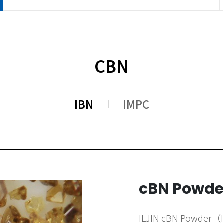
CBN
IBN
IMPC
cBN Powde
ILJIN cBN Po